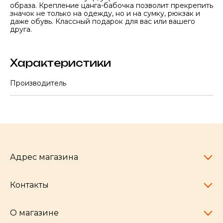
образа. Крепление цанга-бабочка позволит прекрепить
значок не только на одежду, но и на сумку, рюкзак и
даже обувь. Классный подарок для вас или вашего
друга.
Характеристики
Производитель
Адрес магазина
Контакты
Челябинск,
пр-т Ленина, 77
10:00 - 20:00
О магазине
pocherkartshop@mail.ru
+7 (951) 792-04-35