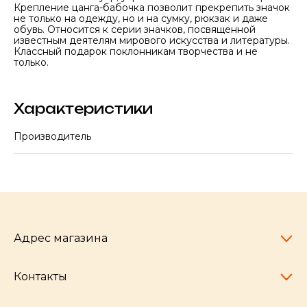
Крепление цанга-бабочка позволит прекрепить значок
не только на одежду, но и на сумку, рюкзак и даже
обувь. Относится к серии значков, посвященной
известным деятелям мирового искусства и литературы.
Классный подарок поклонникам творчества и не
только.
Характеристики
Производитель
Адрес магазина
Контакты
Челябинск,
пр-т Ленина, 77
10:00 - 20:00