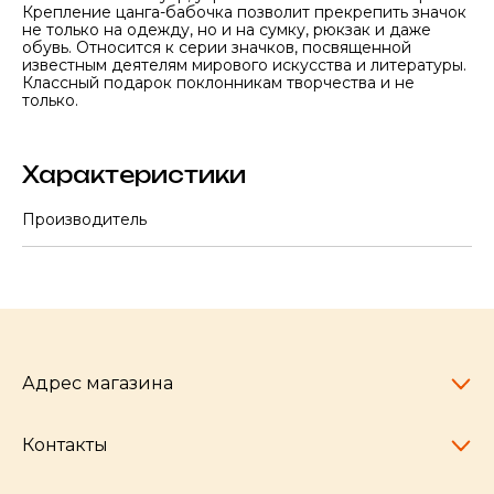
Крепление цанга-бабочка позволит прекрепить значок
не только на одежду, но и на сумку, рюкзак и даже
обувь. Относится к серии значков, посвященной
известным деятелям мирового искусства и литературы.
Классный подарок поклонникам творчества и не
только.
Характеристики
Производитель
Адрес магазина
Контакты
Челябинск,
пр-т Ленина, 77
10:00 - 20:00