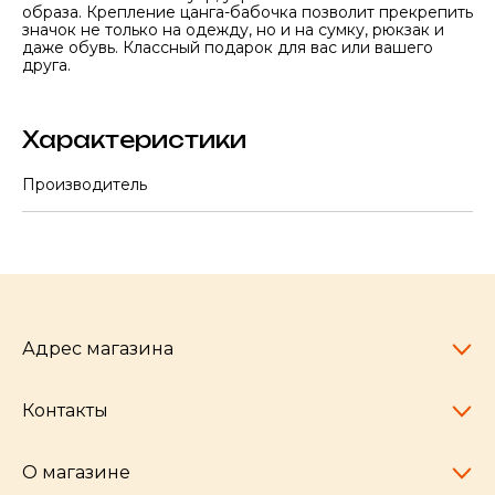
образа. Крепление цанга-бабочка позволит прекрепить
значок не только на одежду, но и на сумку, рюкзак и
даже обувь. Классный подарок для вас или вашего
друга.
Характеристики
Производитель
Адрес магазина
Контакты
Челябинск,
пр-т Ленина, 77
10:00 - 20:00
О магазине
pocherkartshop@mail.ru
+7 (951) 792-04-35