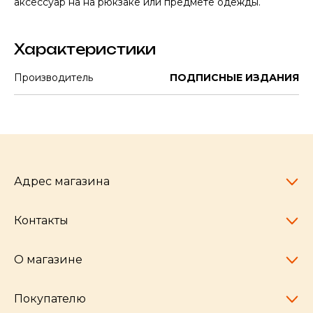
аксессуар на на рюкзаке или предмете одежды.
Характеристики
Производитель
ПОДПИСНЫЕ ИЗДАНИЯ
Адрес магазина
Контакты
Челябинск,
пр-т Ленина, 77
10:00 - 20:00
О магазине
pocherkartshop@mail.ru
+7 (951) 792-04-35
для юридических лиц
Покупателю
hello@pocherkartshop.ru
Наши истории