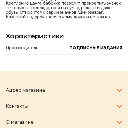
Крепление цанга-бабочка позволит прекрепить значок
не только на одежду, но и на сумку, рюкзак и даже
обувь. Относится к серии значков "Динозавры".
Классный подарок творческому другу и не только.
Характеристики
Производитель
ПОДПИСНЫЕ ИЗДАНИЯ
Адрес магазина
Контакты
Челябинск,
пр-т Ленина, 77
10:00 - 20:00
О магазине
pocherkartshop@mail.ru
+7 (951) 792-04-35