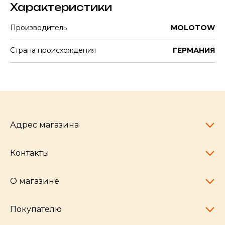
Характеристики
Производитель
MOLOTOW
Страна происхождения
ГЕРМАНИЯ
Адрес магазина
Контакты
Челябинск,
пр-т Ленина, 77
10:00 - 20:00
О магазине
pocherkartshop@mail.ru
+7 (951) 792-04-35
для юридических лиц
Покупателю
hello@pocherkartshop.ru
Наши истории
для покупателей