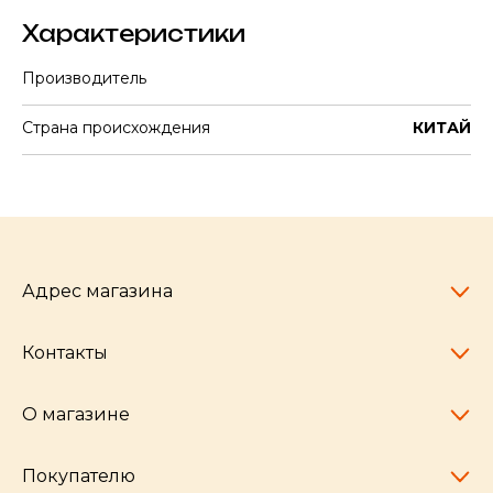
Характеристики
Производитель
Страна происхождения
КИТАЙ
Адрес магазина
Контакты
Челябинск,
пр-т Ленина, 77
10:00 - 20:00
О магазине
pocherkartshop@mail.ru
+7 (951) 792-04-35
для юридических лиц
Покупателю
hello@pocherkartshop.ru
Наши истории