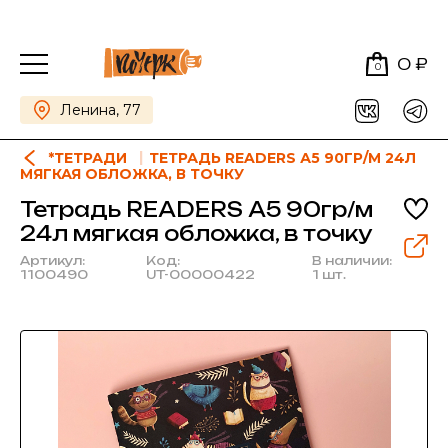
0 ₽
0
Ленина, 77
*ТЕТРАДИ
ТЕТРАДЬ READERS А5 90ГР/М 24Л
МЯГКАЯ ОБЛОЖКА, В ТОЧКУ
Тетрадь READERS А5 90гр/м
24л мягкая обложка, в точку
Артикул:
Код:
В наличии:
1100490
UT-00000422
1 шт.