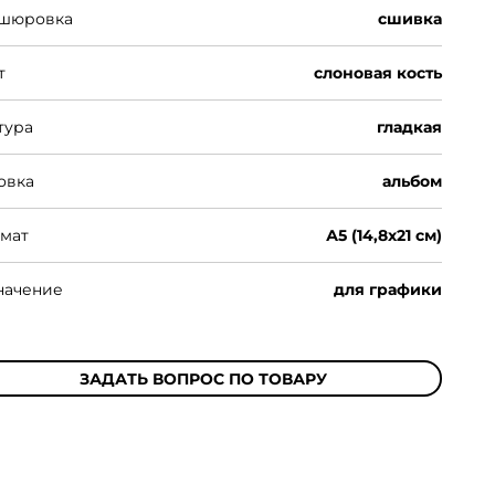
шюровка
сшивка
т
слоновая кость
тура
гладкая
овка
альбом
мат
А5 (14,8х21 см)
начение
для графики
ЗАДАТЬ ВОПРОС ПО ТОВАРУ