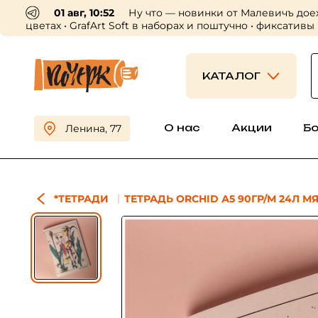
01 авг, 10:52
Ну что — новинки от Малевичъ дое
цветах • GrafArt Soft в наборах и поштучно • фиксативы
КАТАЛОГ
О нас
Акции
Б
Ленина, 77
*ТЕТРАДИ
ТЕТРАДЬ ORCHID А5 90ГР/М 24Л М