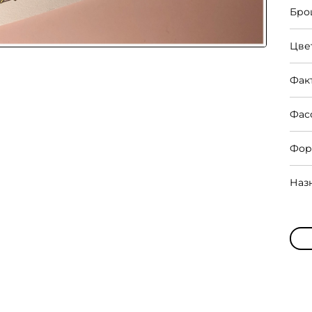
Бро
Цве
Фак
Фас
Фор
Наз