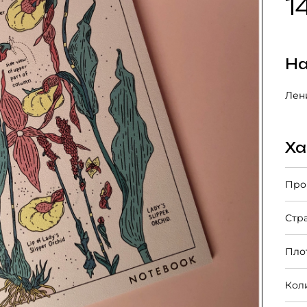
1
На
Лени
Ха
Про
Стр
Пло
Кол