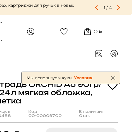
ах, картриджи для ручек в новых
1
/
4
0 ₽
0
Мы используем куки.
Условия
етрадь ORCHID А5 90гр/
 24л мягкая обложка,
летка
икул:
Код:
В наличии:
0488
00-00009700
0 шт.