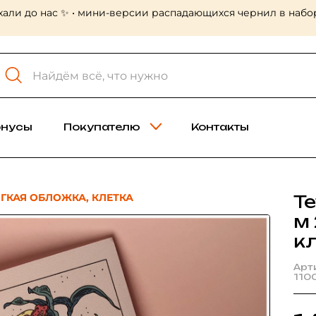
хали до нас ✨ • мини-версии распадающихся чернил в набор
онусы
Покупателю
Контакты
ЯГКАЯ ОБЛОЖКА, КЛЕТКА
Т
м
к
Арт
110