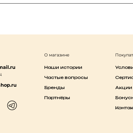
О магазине
Покупа
ail.ru
Наши истории
Услов
ц
Частые вопросы
Серти
hop.ru
Бренды
Акции
Партнёры
Бонус
Конта