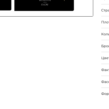
Стр
Пло
Кол
Бро
Цве
Фак
Фас
Фор