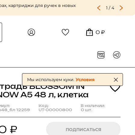
ах, картриджи для ручек в новых
1
/
4
0 ₽
0
Мы используем куки.
Условия
етрадь BLOSSOM IN
NOW А5 48 л, клетка
икул:
Код:
В наличии:
к48_бл 12259
UT-00000800
0 шт.
0 ₽
ПОДПИСАТЬСЯ