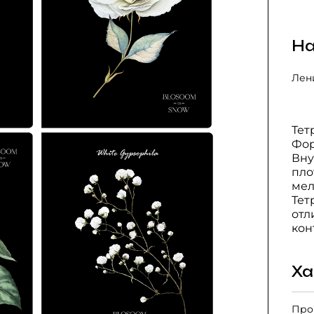
На
Лени
Тет
Фор
Вну
пло
мел
Тет
отл
кон
Ха
Про