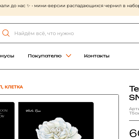
хали до нас ✨ • мини-версии распадающихся чернил в набор
онусы
Покупателю
Контакты
Л, КЛЕТКА
Т
S
Арт
Т5с
6