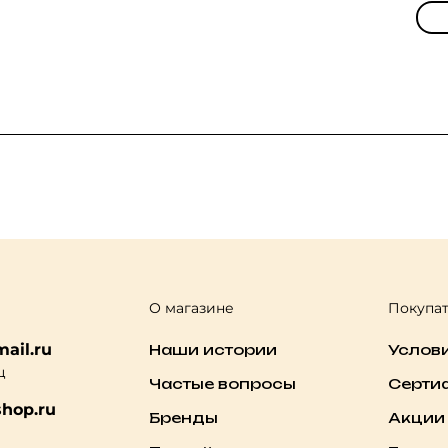
О магазине
Покупа
ail.ru
Наши истории
Услов
ц
Частые вопросы
Серти
hop.ru
Бренды
Акции