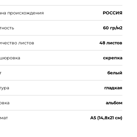
ана происхождения
РОССИЯ
тность
60 гр/м2
ичество листов
48 листов
шюровка
скрепка
т
белый
тура
гладкая
овка
альбом
мат
А5 (14,8х21 см)