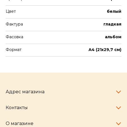
Цвет
белый
Фактура
гладкая
Фасовка
альбом
Формат
А4 (21х29,7 см)
Адрес магазина
Контакты
Челябинск,
пр-т Ленина, 77
10:00 - 20:00
О магазине
pocherkartshop@mail.ru