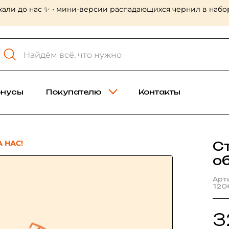
хали до нас ✨ • мини-версии распадающихся чернил в набор
онусы
Покупателю
Контакты
 НАС!
С
о
Арт
120
3