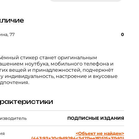
личие
на, 77
0
ёмный стикер станет оригинальным
ашением ноутбука, мобильного телефона и
гих вещей и принадлежностей, подчеркнёт
у индивидуальность, настроение и вкусовые
дпочтения.
рактеристики
изводитель
ПОДПИСНЫЕ ИЗДАНИЯ
ия
<Объект не найден>
(443:93a20c9d9284c3d211ee1f0515a311d0)