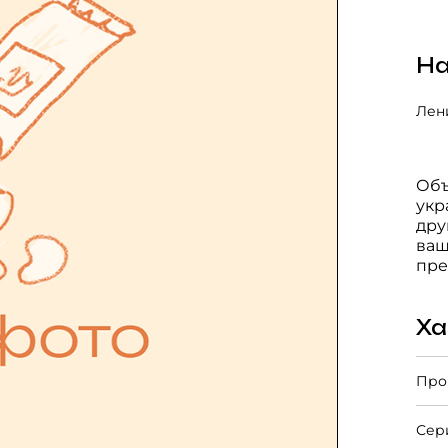
На
Лени
Объ
укр
дру
ваш
пре
Ха
Про
Сер