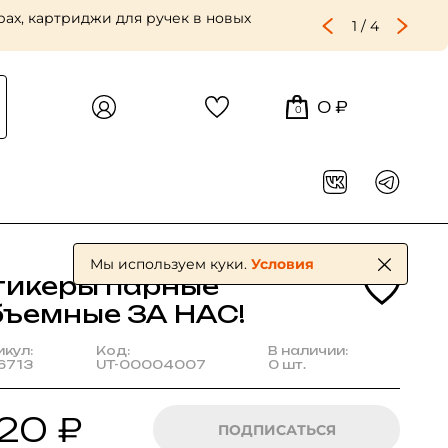
ах, картриджи для ручек в новых
1
/
4
0 ₽
0
Мы используем куки.
Условия
тикеры парные
бъемные ЗА НАС!
икул:
Код:
В наличии:
6713
UT-00004007
0 шт.
20 ₽
ПОДПИСАТЬСЯ