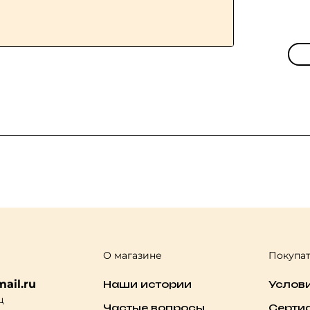
О магазине
Покупа
ail.ru
Наши истории
Услов
ц
Частые вопросы
Серти