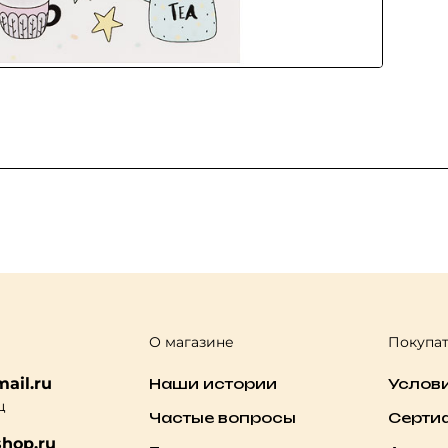
О магазине
Покупа
ail.ru
Наши истории
Услов
ц
Частые вопросы
Серти
hop.ru