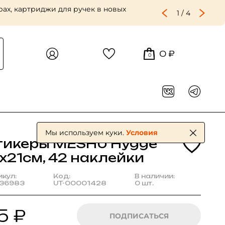
ах, картриджи для ручек в новых
1
/
4
0 ₽
0
Мы используем куки.
Условия
тикеры MESHU Hygge
х21см, 42 наклейки
икул:
Код:
В наличии:
36983
UT-00001428
0 шт.
5 ₽
ПОДПИСАТЬСЯ