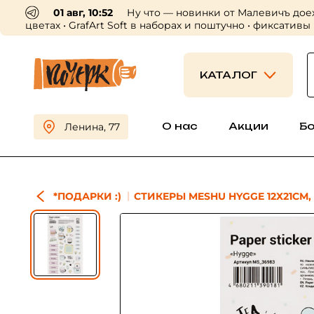
01 авг, 10:52
Ну что — новинки от Малевичъ дое
цветах • GrafArt Soft в наборах и поштучно • фиксативы
КАТАЛОГ
О нас
Акции
Б
Ленина, 77
*ПОДАРКИ :)
СТИКЕРЫ MESHU HYGGE 12Х21СМ,