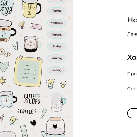
На
Лени
Ха
Про
Стр