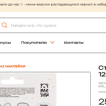
хали до нас ✨ • мини-версии распадающихся чернил в набор
онусы
Покупателю
Контакты
 42 НАКЛЕЙКИ
С
12
Арт
MS_
2