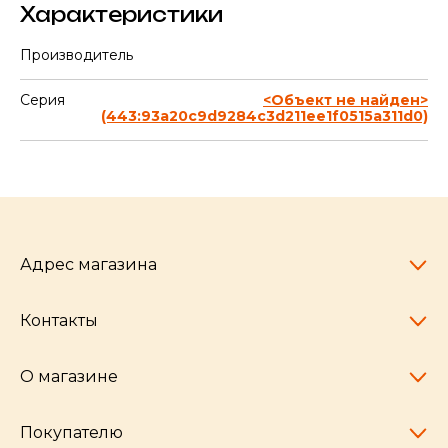
Характеристики
Производитель
Серия
<Объект не найден>
(443:93a20c9d9284c3d211ee1f0515a311d0)
Адрес магазина
Контакты
Челябинск,
пр-т Ленина, 77
10:00 - 20:00
О магазине
pocherkartshop@mail.ru
+7 (951) 792-04-35
для юридических лиц
Покупателю
hello@pocherkartshop.ru
Наши истории