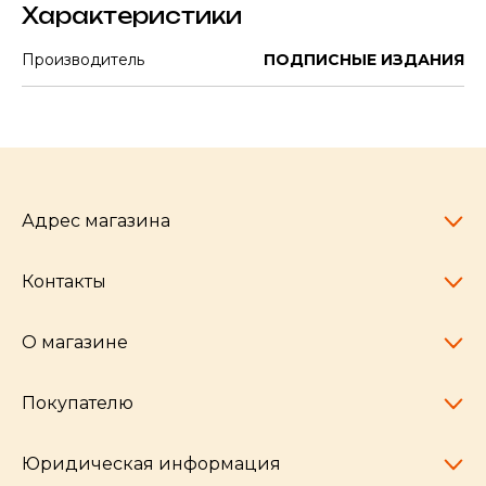
Характеристики
Производитель
ПОДПИСНЫЕ ИЗДАНИЯ
Адрес магазина
Контакты
Челябинск,
пр-т Ленина, 77
10:00 - 20:00
О магазине
pocherkartshop@mail.ru
+7 (951) 792-04-35
для юридических лиц
Покупателю
hello@pocherkartshop.ru
Наши истории
для покупателей
Частые вопросы
Юридическая информация
Условия доставки
Бренды