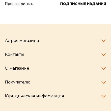
Производитель
ПОДПИСНЫЕ ИЗДАНИЯ
Адрес магазина
Контакты
Челябинск,
пр-т Ленина, 77
10:00 - 20:00
О магазине
pocherkartshop@mail.ru
+7 (951) 792-04-35
для юридических лиц
Покупателю
hello@pocherkartshop.ru
Наши истории
для покупателей
Частые вопросы
Юридическая информация
Условия доставки
Бренды
Сертификаты
Партнёры