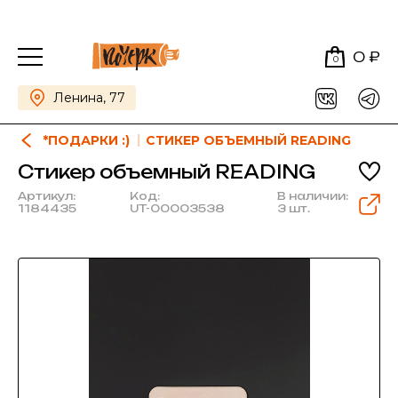
0 ₽
0
Ленина, 77
*ПОДАРКИ :)
СТИКЕР ОБЪЕМНЫЙ READING
Стикер объемный READING
Артикул:
Код:
В наличии:
1184435
UT-00003538
3 шт.