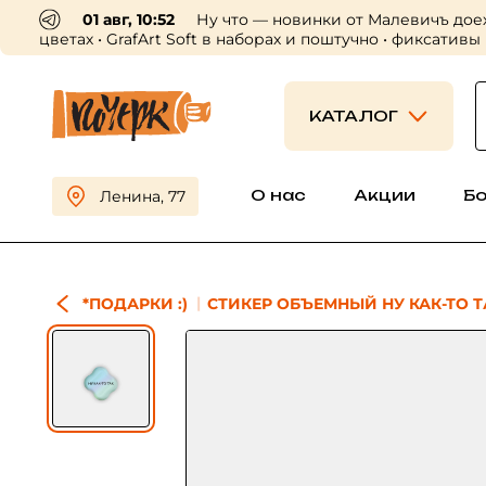
01 авг, 10:52
Ну что — новинки от Малевичъ дое
цветах • GrafArt Soft в наборах и поштучно • фиксативы
КАТАЛОГ
О нас
Акции
Б
Ленина, 77
*ПОДАРКИ :)
СТИКЕР ОБЪЕМНЫЙ НУ КАК-ТО Т