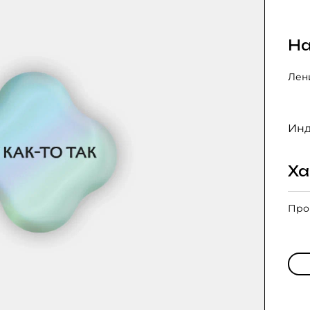
На
Лени
Инд
Ха
Про