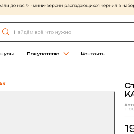
хали до нас ✨ • мини-версии распадающихся чернил в набор
онусы
Покупателю
Контакты
АК
С
К
Арт
119
1