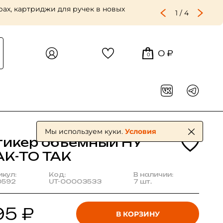
ах, картриджи для ручек в новых
1
/
4
0 ₽
0
Мы используем куки.
Условия
тикер объемный НУ
АК-ТО ТАК
икул:
Код:
В наличии:
0592
UT-00003533
7 шт.
95 ₽
В КОРЗИНУ