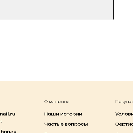
О магазине
Покупа
ail.ru
Наши истории
Услов
ц
Частые вопросы
Серти
hop.ru