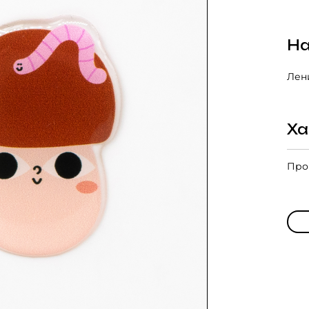
На
Лени
Ха
Про