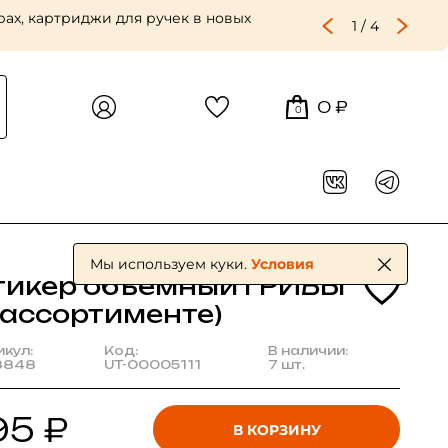
ах, картриджи для ручек в новых
1
/
4
0 ₽
0
Мы используем куки.
Условия
тикер объемный ГРИБЫ
 ассортименте)
икул:
Код:
В наличии:
8848
UT-00005111
7 шт.
95 ₽
В КОРЗИНУ