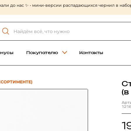
хали до нас ✨ • мини-версии распадающихся чернил в набор
онусы
Покупателю
Контакты
ССОРТИМЕНТЕ)
С
(в
Арт
121
1