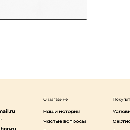
О магазине
Покупа
ail.ru
Наши истории
Услов
ц
Частые вопросы
Серти
hop.ru