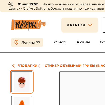
01 авг, 10:52
Ну что — новинки от Малевичъ дое
цветах • GrafArt Soft в наборах и поштучно • фиксативы
КАТАЛОГ
О нас
Акции
Б
Ленина, 77
*ПОДАРКИ :)
СТИКЕР ОБЪЕМНЫЙ ГРИБЫ (В А