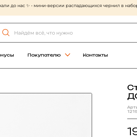
хали до нас ✨ • мини-версии распадающихся чернил в набор
онусы
Покупателю
Контакты
С
Д
Арт
121
1