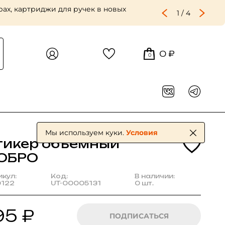
ах, картриджи для ручек в новых
1
/
4
0 ₽
0
Мы используем куки.
Условия
тикер объемный
ОБРО
икул:
Код:
В наличии:
9122
UT-00005131
0 шт.
95 ₽
ПОДПИСАТЬСЯ