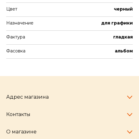
Цвет
черный
Назначение
для графики
Фактура
гладкая
Фасовка
альбом
Адрес магазина
Контакты
Челябинск,
пр-т Ленина, 77
10:00 - 20:00
О магазине
pocherkartshop@mail.ru
+7 (951) 792-04-35