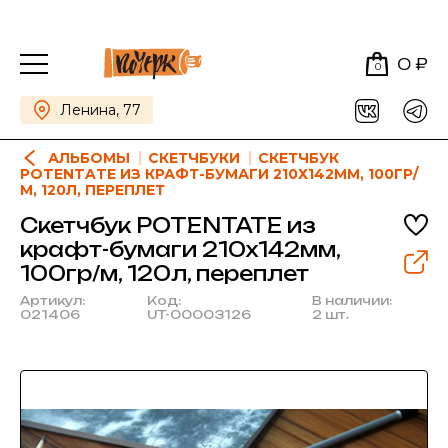
0 ₽
0
Ленина, 77
АЛЬБОМЫ
СКЕТЧБУКИ
СКЕТЧБУК
POTENTATE ИЗ КРАФТ-БУМАГИ 210Х142ММ, 100ГР/
М, 120Л, ПЕРЕПЛЕТ
Скетчбук POTENTATE из
крафт-бумаги 210х142мм,
100гр/м, 120л, переплет
Артикул:
Код:
В наличии:
021406
UT-00003126
2 шт.