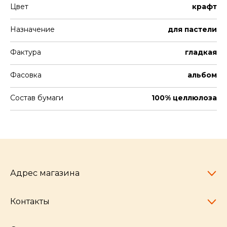
Цвет
крафт
Назначение
для пастели
Фактура
гладкая
Фасовка
альбом
Состав бумаги
100% целлюлоза
Адрес магазина
Контакты
Челябинск,
пр-т Ленина, 77
10:00 - 20:00