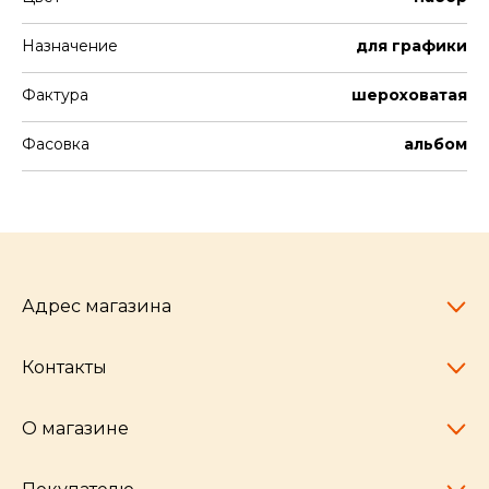
Назначение
для графики
Фактура
шероховатая
Фасовка
альбом
Адрес магазина
Контакты
Челябинск,
пр-т Ленина, 77
10:00 - 20:00
О магазине
pocherkartshop@mail.ru
+7 (951) 792-04-35
для юридических лиц