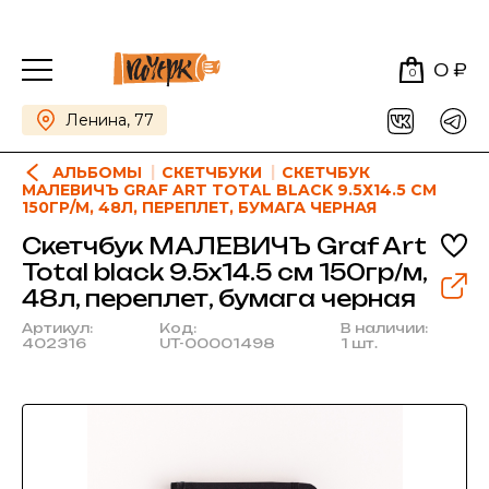
0 ₽
0
Ленина, 77
АЛЬБОМЫ
СКЕТЧБУКИ
СКЕТЧБУК
МАЛЕВИЧЪ GRAF ART TOTAL BLACK 9.5Х14.5 СМ
150ГР/М, 48Л, ПЕРЕПЛЕТ, БУМАГА ЧЕРНАЯ
Скетчбук МАЛЕВИЧЪ Graf Art
Total black 9.5х14.5 см 150гр/м,
48л, переплет, бумага черная
Артикул:
Код:
В наличии:
402316
UT-00001498
1 шт.