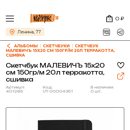
0 ₽
0
Ленина, 77
АЛЬБОМЫ
СКЕТЧБУКИ
СКЕТЧБУК
МАЛЕВИЧЪ 15Х20 СМ 150ГР/М 20Л ТЕРРАКОТТА,
СШИВКА
Скетчбук МАЛЕВИЧЪ 15х20
см 150гр/м 20л терракотта,
сшивка
Артикул:
Код:
В наличии:
401285
UT-00004351
0 шт.