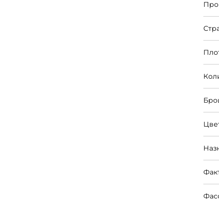
Про
Стр
Пло
Кол
Бро
Цве
Наз
Фак
Фас