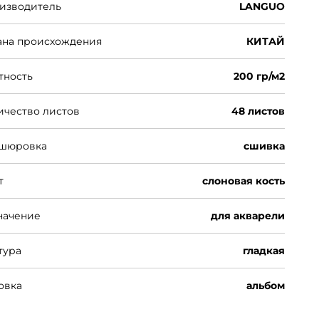
изводитель
LANGUO
ана происхождения
КИТАЙ
тность
200 гр/м2
ичество листов
48 листов
шюровка
сшивка
т
слоновая кость
начение
для акварели
тура
гладкая
овка
альбом