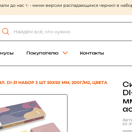
хали до нас ✨ • мини-версии распадающихся чернил в набор
онусы
Покупателю
Контакты
. DI-31 НАБОР 3 ШТ 50Х50 ММ, 200Г/М2, ЦВЕТА
С
DI
мм
а
Арт
DI-3