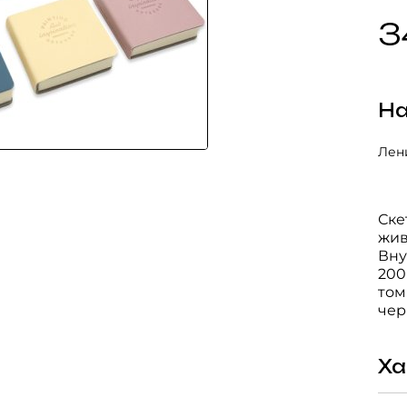
3
На
Лени
Ске
жив
Вну
200
том
чер
Ха