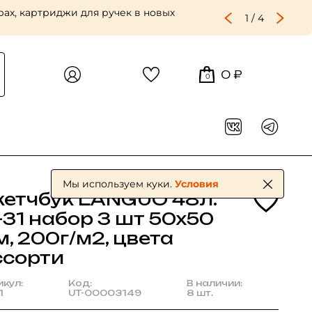
ах, картриджи для ручек в новых
1
/
4
0 ₽
0
Мы используем куки.
Условия
кетчбук LANGUO 48л.
-31 набор 3 шт 50х50
, 200г/м2, цвета
ссорти
икул:
Код:
В наличии:
1
UT-00003149
8 шт.