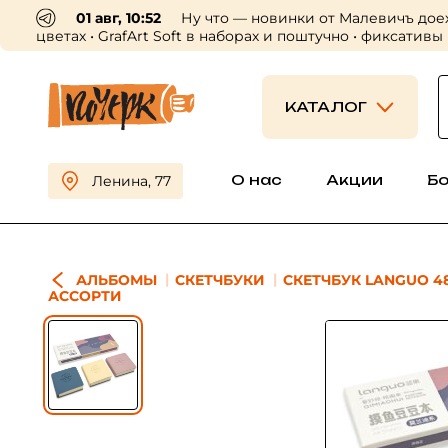
01 авг, 10:52
Ну что — новинки от Малевичъ дое
цветах • GrafArt Soft в наборах и поштучно • фиксативы
КАТАЛОГ
О нас
Акции
Б
Ленина, 77
АЛЬБОМЫ
СКЕТЧБУКИ
СКЕТЧБУК LANGUO 48Л
АССОРТИ