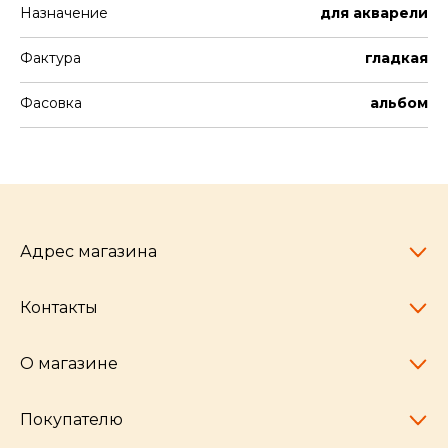
Назначение
для акварели
Фактура
гладкая
Фасовка
альбом
Адрес магазина
Контакты
Челябинск,
пр-т Ленина, 77
10:00 - 20:00
О магазине
pocherkartshop@mail.ru
+7 (951) 792-04-35
для юридических лиц
Покупателю
hello@pocherkartshop.ru
Наши истории
для покупателей