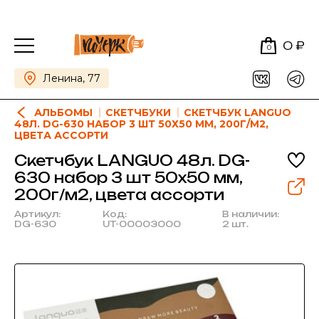
0 ₽
0
Ленина, 77
АЛЬБОМЫ
СКЕТЧБУКИ
СКЕТЧБУК LANGUO
48Л. DG-630 НАБОР 3 ШТ 50Х50 ММ, 200Г/М2,
ЦВЕТА АССОРТИ
Скетчбук LANGUO 48л. DG-
630 набор 3 шт 50х50 мм,
200г/м2, цвета ассорти
Артикул:
Код:
В наличии:
DG-630
UT-00003000
2 шт.