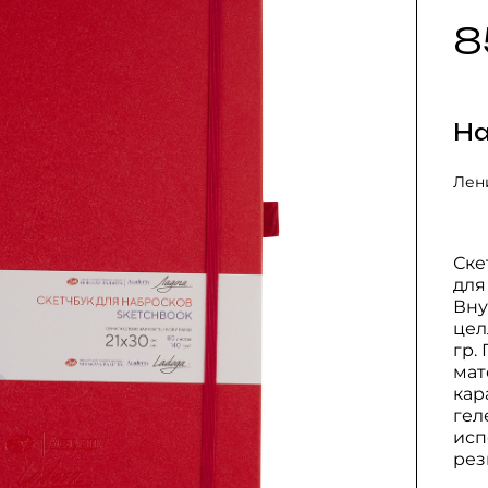
8
На
Лени
Ске
для
Вну
цел
гр.
мат
кар
гел
исп
рез