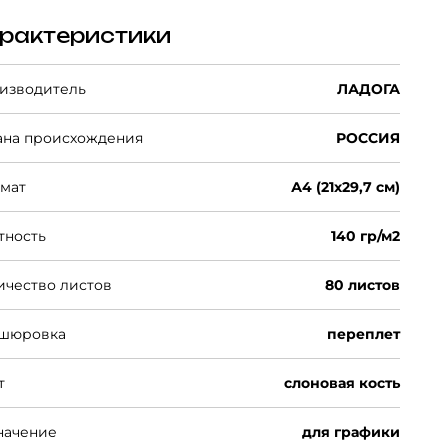
рактеристики
изводитель
ЛАДОГА
ана происхождения
РОССИЯ
мат
А4 (21х29,7 см)
тность
140 гр/м2
ичество листов
80 листов
шюровка
переплет
т
слоновая кость
начение
для графики