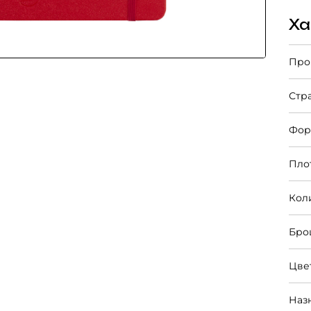
Ха
Про
Стр
Фор
Пло
Кол
Бро
Цве
Наз