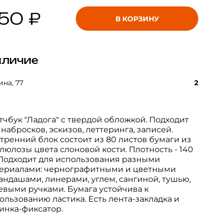
50 ₽
В КОРЗИНУ
личие
на, 77
2
тчбук "Ладога" с твердой обложкой. Подходит
 набросков, эскизов, леттеринга, записей.
тренний блок состоит из 80 листов бумаги из
люлозы цвета слоновой кости. Плотность - 140
 Подходит для использования разными
ериалами: чернографитными и цветными
андашами, линерами, углем, сангиной, тушью,
евыми ручками. Бумага устойчива к
ользованию ластика. Есть лента-закладка и
инка-фиксатор.