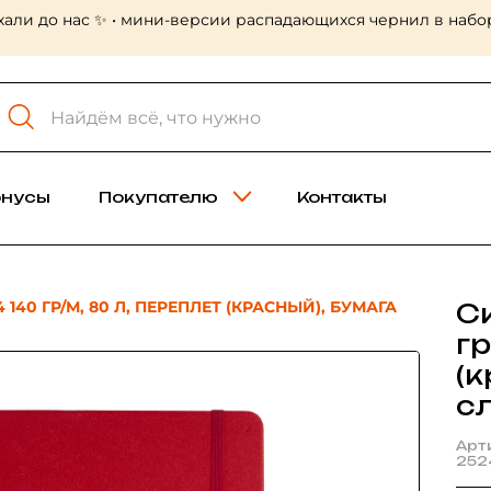
хали до нас ✨ • мини-версии распадающихся чернил в набор
онусы
Покупателю
Контакты
140 ГР/М, 80 Л, ПЕРЕПЛЕТ (КРАСНЫЙ), БУМАГА
С
гр
(к
с
Арт
252