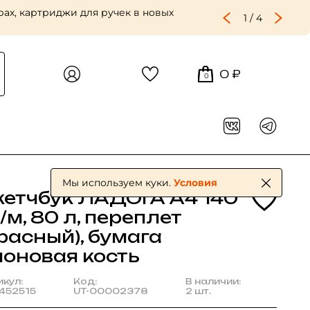
ах, картриджи для ручек в новых
1
/
4
0 ₽
0
Мы используем куки.
Условия
кетчбук ЛАДОГА А4 140
/м, 80 л, переплет
расный), бумага
лоновая кость
икул:
Код:
В наличии:
452515
UT-00002378
2 шт.