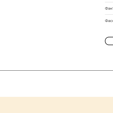
Фак
Фас