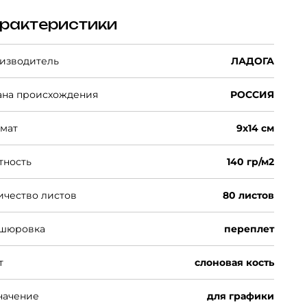
рактеристики
изводитель
ЛАДОГА
ана происхождения
РОССИЯ
мат
9x14 см
тность
140 гр/м2
ичество листов
80 листов
шюровка
переплет
т
слоновая кость
начение
для графики