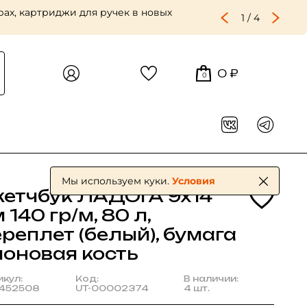
ах, картриджи для ручек в новых
1
/
4
0 ₽
0
Мы используем куки.
Условия
кетчбук ЛАДОГА 9х14
 140 гр/м, 80 л,
реплет (белый), бумага
лоновая кость
икул:
Код:
В наличии:
452508
UT-00002374
4 шт.