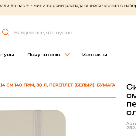
хали до нас ✨ • мини-версии распадающихся чернил в набор
онусы
Покупателю
Контакты
4 СМ 140 ГР/М, 80 Л, ПЕРЕПЛЕТ (БЕЛЫЙ), БУМАГА
С
см
пе
с
Арт
252