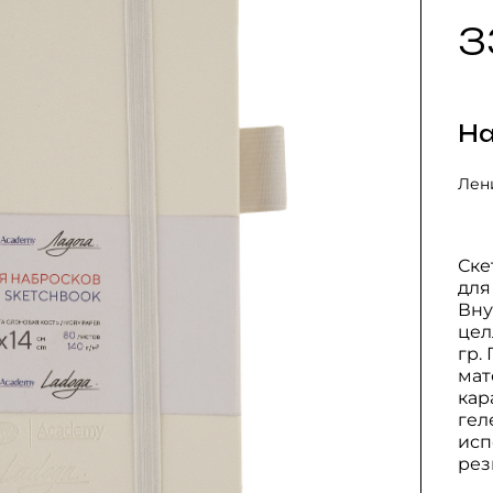
3
На
Лени
Ске
для
Вну
цел
гр.
мат
кар
гел
исп
рез