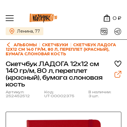
0 ₽
0
Ленина, 77
АЛЬБОМЫ
СКЕТЧБУКИ
СКЕТЧБУК ЛАДОГА
12Х12 СМ 140 ГР/М, 80 Л, ПЕРЕПЛЕТ (КРАСНЫЙ),
БУМАГА СЛОНОВАЯ КОСТЬ
Скетчбук ЛАДОГА 12х12 см
140 гр/м, 80 л, переплет
(красный), бумага слоновая
кость
Артикул:
Код:
В наличии:
252452512
UT-00002375
3 шт.