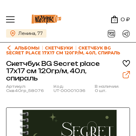
0 ₽
0
Ленина, 77
АЛЬБОМЫ
СКЕТЧБУКИ
СКЕТЧБУК BG
SECRET PLACE 17Х17 СМ 120ГР/М, 40Л, СПИРАЛЬ
Скетчбук BG Secret place
17х17 см 120гр/м, 40л,
спираль
Артикул:
Код:
В наличии:
Скв40гр_58076
UT-00001036
0 шт.