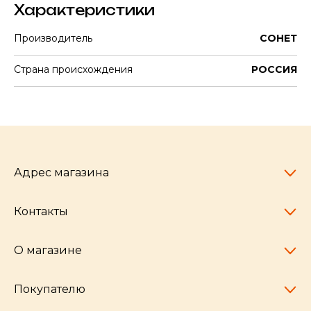
Характеристики
Производитель
СОНЕТ
Страна происхождения
РОССИЯ
Адрес магазина
Контакты
Челябинск,
пр-т Ленина, 77
10:00 - 20:00
О магазине
pocherkartshop@mail.ru
+7 (951) 792-04-35
для юридических лиц
Покупателю
hello@pocherkartshop.ru
Наши истории
для покупателей