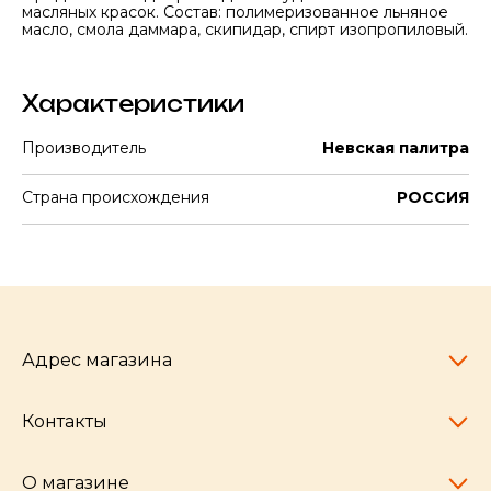
масляных красок. Состав: полимеризованное льняное
масло, смола даммара, скипидар, спирт изопропиловый.
Характеристики
Производитель
Невская палитра
Страна происхождения
РОССИЯ
Адрес магазина
Контакты
Челябинск,
пр-т Ленина, 77
10:00 - 20:00
О магазине
pocherkartshop@mail.ru