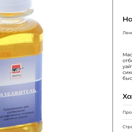
На
Лени
Мас
отб
уай
сик
быс
Ха
Про
Стр