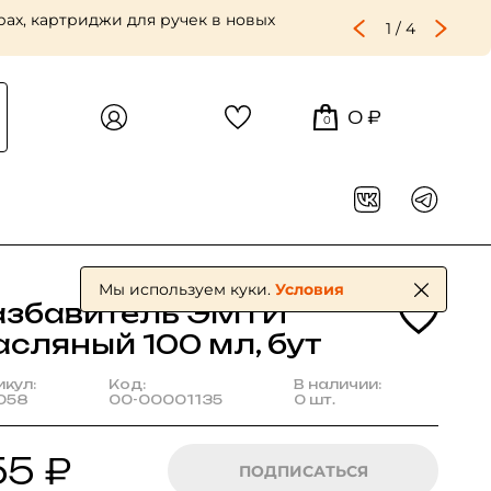
ах, картриджи для ручек в новых
1
/
4
0 ₽
0
Мы используем куки.
Условия
азбавитель ЭМТИ
асляный 100 мл, бут
икул:
Код:
В наличии:
058
00-00001135
0 шт.
55 ₽
ПОДПИСАТЬСЯ