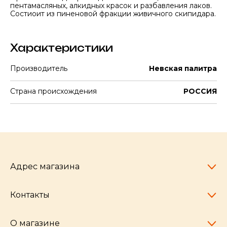
пентамасляных, алкидных красок и разбавления лаков.
Состиоит из пиненовой фракции живичного скипидара.
Характеристики
Производитель
Невская палитра
Страна происхождения
РОССИЯ
Адрес магазина
Контакты
Челябинск,
пр-т Ленина, 77
10:00 - 20:00
О магазине
pocherkartshop@mail.ru