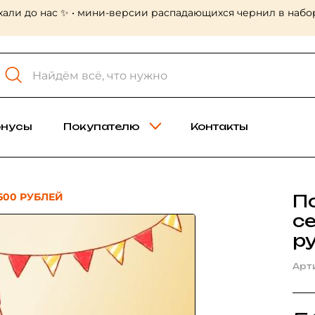
хали до нас ✨ • мини-версии распадающихся чернил в набор
онусы
Покупателю
Контакты
500 РУБЛЕЙ
П
с
р
Арт