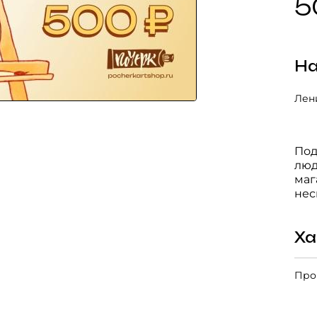
5
На
Лени
Под
люд
маг
нес
Ха
Про