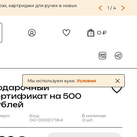
ах, картриджи для ручек в новых
1
/
4
0 ₽
0
Мы используем куки.
Условия
одарочный
ертификат на 500
ублей
икул:
Код:
В наличии:
00-00007184
0 шт.