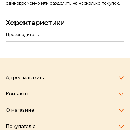
единовременно или разделить на несколько покупок.
Характеристики
Производитель
Адрес магазина
Контакты
Челябинск,
пр-т Ленина, 77
10:00 - 20:00
О магазине
pocherkartshop@mail.ru
+7 (951) 792-04-35
для юридических лиц
Покупателю
hello@pocherkartshop.ru
Наши истории