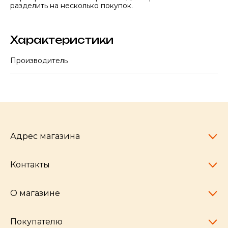
разделить на несколько покупок.
Характеристики
Производитель
Адрес магазина
Контакты
Челябинск,
пр-т Ленина, 77
10:00 - 20:00
О магазине
pocherkartshop@mail.ru
+7 (951) 792-04-35
для юридических лиц
Покупателю
hello@pocherkartshop.ru
Наши истории