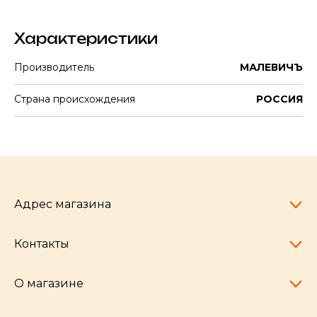
Характеристики
Производитель
МАЛЕВИЧЪ
Страна происхождения
РОССИЯ
Адрес магазина
Контакты
Челябинск,
пр-т Ленина, 77
10:00 - 20:00
О магазине
pocherkartshop@mail.ru
+7 (951) 792-04-35
для юридических лиц