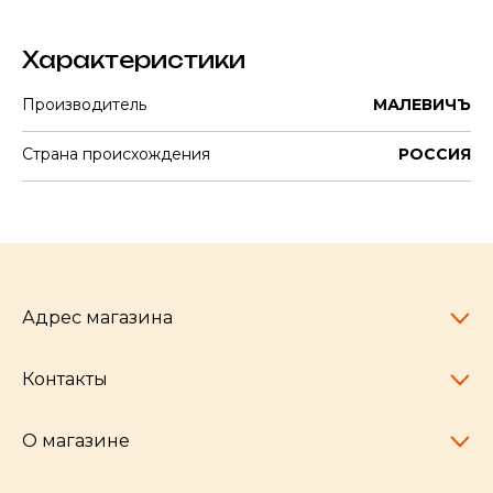
Характеристики
Производитель
МАЛЕВИЧЪ
Страна происхождения
РОССИЯ
Адрес магазина
Контакты
Челябинск,
пр-т Ленина, 77
10:00 - 20:00
О магазине
pocherkartshop@mail.ru
+7 (951) 792-04-35
для юридических лиц