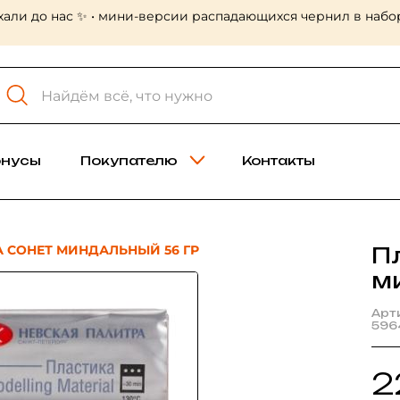
хали до нас ✨ • мини-версии распадающихся чернил в набор
онусы
Покупателю
Контакты
 СОНЕТ МИНДАЛЬНЫЙ 56 ГР
П
м
Арт
596
2