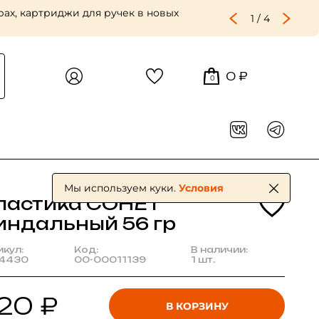
ах, картриджи для ручек в новых
1
/
4
0 ₽
0
Мы используем куки.
Условия
ластика СОНЕТ
индальный 56 гр
икул:
Код:
В наличии:
4430
00-00011139
1 шт.
20 ₽
В КОРЗИНУ