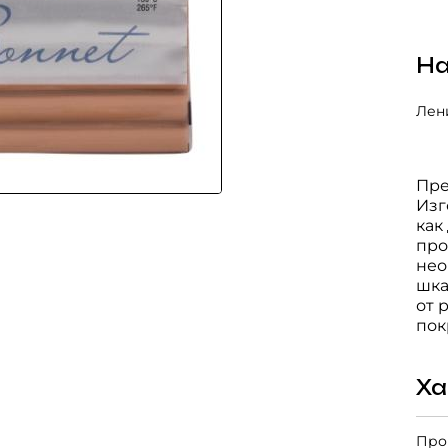
На
Лени
Пре
Изг
как
про
нео
шка
от 
пок
Ха
Про