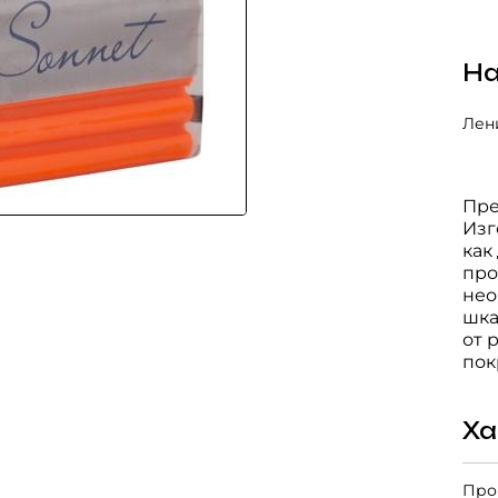
На
Лени
Пре
Изг
как
про
нео
шка
от 
пок
Ха
Про