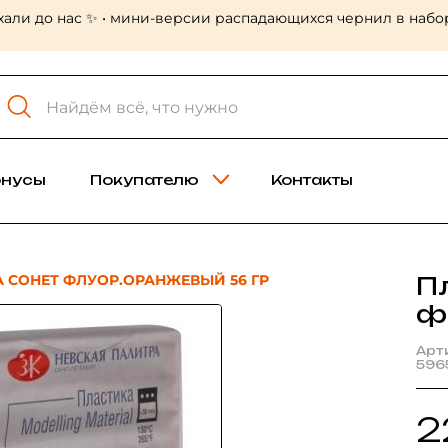
хали до нас ✨ • мини-версии распадающихся чернил в набор
онусы
Покупателю
Контакты
 СОНЕТ ФЛУОР.ОРАНЖЕВЫЙ 56 ГР
П
ф
Арт
596
2