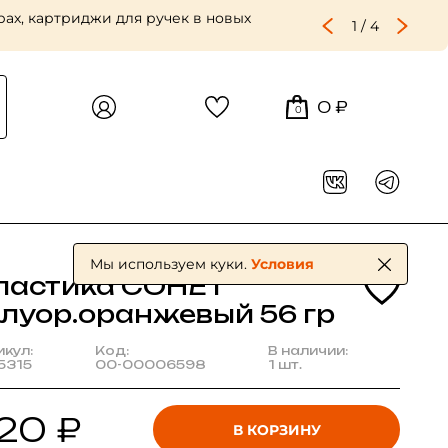
ах, картриджи для ручек в новых
1
/
4
0 ₽
0
Мы используем куки.
Условия
ластика СОНЕТ
луор.оранжевый 56 гр
икул:
Код:
В наличии:
5315
00-00006598
1 шт.
20 ₽
В КОРЗИНУ