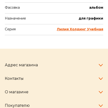
Фасовка
альбом
Назначение
для графики
Серия
Лилия Холдинг Учебная
Адрес магазина
Контакты
Челябинск,
пр-т Ленина, 77
10:00 - 20:00
О магазине
pocherkartshop@mail.ru
+7 (951) 792-04-35
для юридических лиц
Покупателю
hello@pocherkartshop.ru
Наши истории