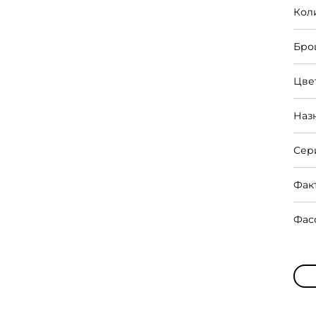
Кол
Бро
Цве
Наз
Сер
Фак
Фас