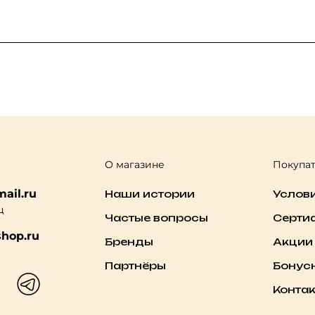
О магазине
Покупа
ail.ru
Наши истории
Услов
ц
Частые вопросы
Серти
hop.ru
Бренды
Акции
Партнёры
Бонус
Конта