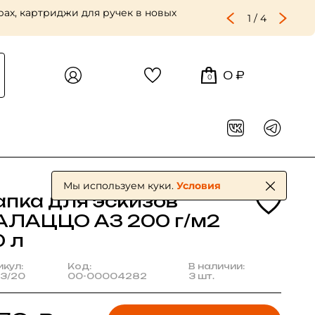
ах, картриджи для ручек в новых
1
/
4
0 ₽
0
Мы используем куки.
Условия
апка для эскизов
АЛАЦЦО А3 200 г/м2
0 л
икул:
Код:
В наличии:
3/20
00-00004282
3 шт.