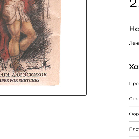
2
На
Лени
Ха
Про
Стр
Фор
Пло