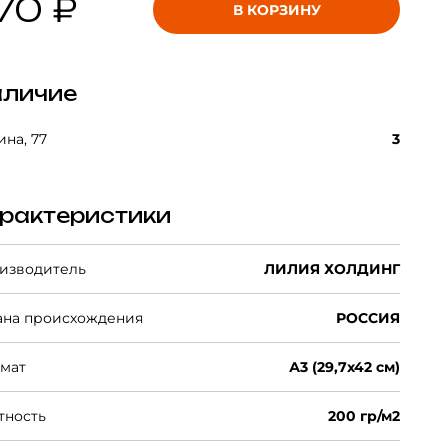
70 ₽
В КОРЗИНУ
личие
на, 77
3
рактеристики
изводитель
ЛИЛИЯ ХОЛДИНГ
ана происхождения
РОССИЯ
мат
А3 (29,7х42 см)
тность
200 гр/м2