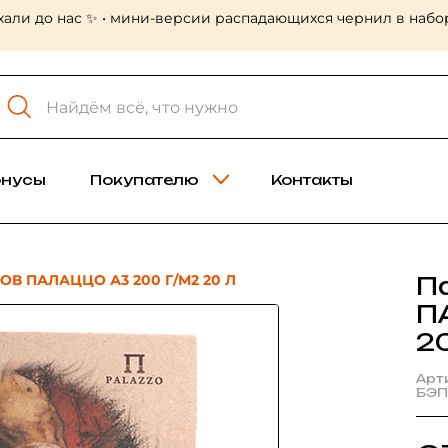
хали до нас ✨ • мини-версии распадающихся чернил в набор
онусы
Покупателю
Контакты
ОВ ПАЛАЦЦО А3 200 Г/М2 20 Л
П
П
2
Арт
БЭП