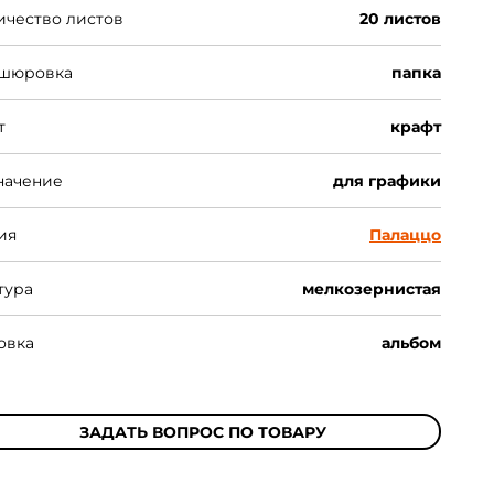
ичество листов
20 листов
шюровка
папка
т
крафт
начение
для графики
ия
Палаццо
тура
мелкозернистая
овка
альбом
ЗАДАТЬ ВОПРОС ПО ТОВАРУ