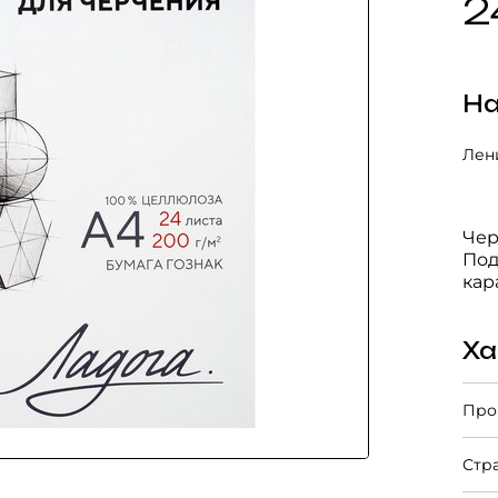
2
На
Лени
Чер
Под
кар
Ха
Про
Стр