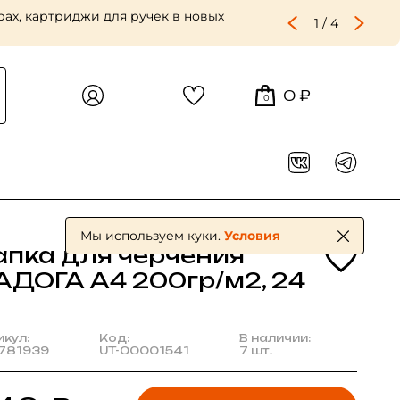
ах, картриджи для ручек в новых
1
/
4
0 ₽
0
Мы используем куки.
Условия
апка для черчения
АДОГА А4 200гр/м2, 24
икул:
Код:
В наличии:
781939
UT-00001541
7 шт.