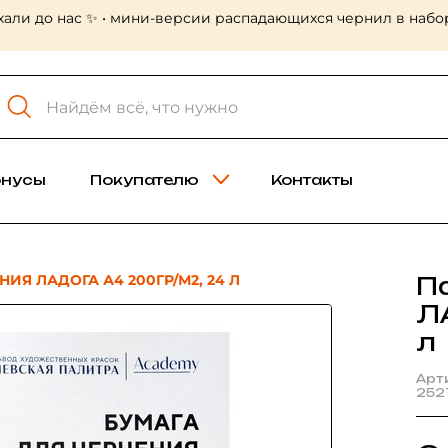
хали до нас ✨ • мини-версии распадающихся чернил в набор
онусы
Покупателю
Контакты
ИЯ ЛАДОГА А4 200ГР/М2, 24 Л
П
Л
л
Арт
252