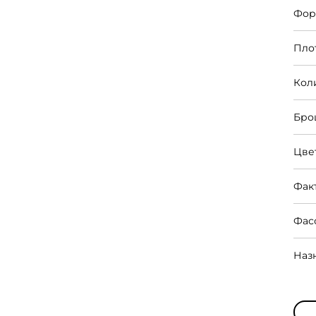
Фор
Пло
Кол
Бро
Цве
Фак
Фас
Наз