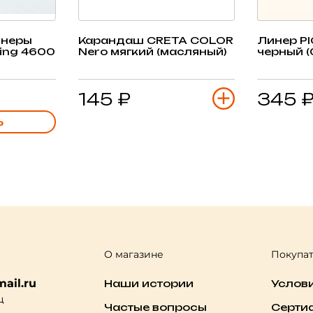
инеры
Карандаш CRETA COLOR
Линер P
ing 4600
Nero мягкий (масляный)
черный (
145 ₽
345 
Ь
О магазине
Покупа
ail.ru
Наши истории
Услов
ц
Частые вопросы
Серти