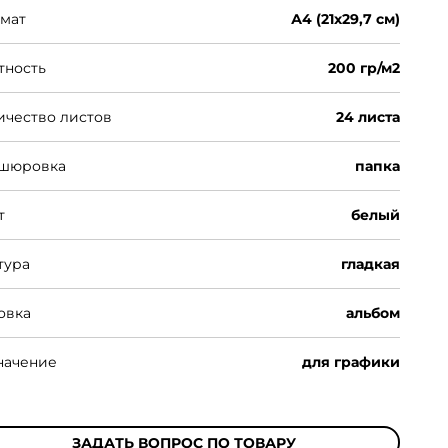
мат
А4 (21х29,7 см)
тность
200 гр/м2
ичество листов
24 листа
шюровка
папка
т
белый
тура
гладкая
овка
альбом
начение
для графики
ЗАДАТЬ ВОПРОС ПО ТОВАРУ