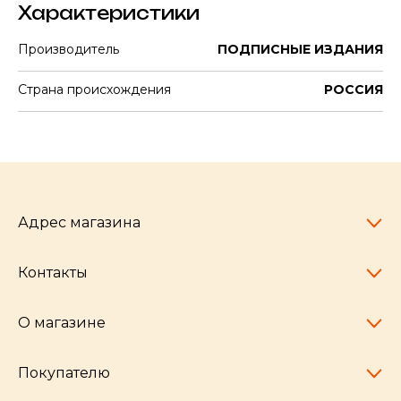
Характеристики
Производитель
ПОДПИСНЫЕ ИЗДАНИЯ
Страна происхождения
РОССИЯ
Адрес магазина
Контакты
Челябинск,
пр-т Ленина, 77
10:00 - 20:00
О магазине
pocherkartshop@mail.ru
+7 (951) 792-04-35
для юридических лиц
Покупателю
hello@pocherkartshop.ru
Наши истории
для покупателей