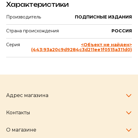
Характеристики
Производитель
ПОДПИСНЫЕ ИЗДАНИЯ
Страна происхождения
РОССИЯ
Серия
<Объект не найден>
(443:93a20c9d9284c3d211ee1f0515a311d0)
Адрес магазина
Контакты
Челябинск,
пр-т Ленина, 77
10:00 - 20:00
О магазине
pocherkartshop@mail.ru
+7 (951) 792-04-35
для юридических лиц