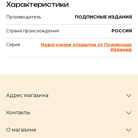
Характеристики
Производитель
ПОДПИСНЫЕ ИЗДАНИЯ
Страна происхождения
РОССИЯ
Серия
Новогодние открытки от Подписных
Изданий
Адрес магазина
Контакты
Челябинск,
пр-т Ленина, 77
10:00 - 20:00
О магазине
pocherkartshop@mail.ru
+7 (951) 792-04-35
для юридических лиц