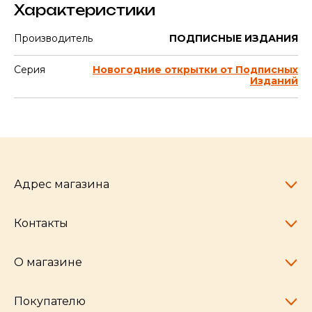
Характеристики
Производитель
ПОДПИСНЫЕ ИЗДАНИЯ
Серия
Новогодние открытки от Подписных
Изданий
Адрес магазина
Контакты
Челябинск,
пр-т Ленина, 77
10:00 - 20:00
О магазине
pocherkartshop@mail.ru
+7 (951) 792-04-35
для юридических лиц
Покупателю
hello@pocherkartshop.ru
Наши истории