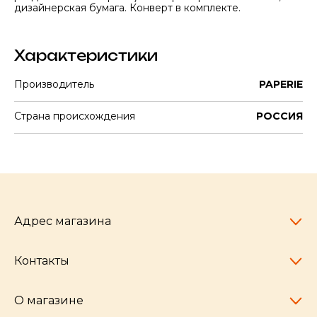
дизайнерская бумага. Конверт в комплекте.
Характеристики
Производитель
PAPERIE
Страна происхождения
РОССИЯ
Адрес магазина
Контакты
Челябинск,
пр-т Ленина, 77
10:00 - 20:00
О магазине
pocherkartshop@mail.ru
+7 (951) 792-04-35